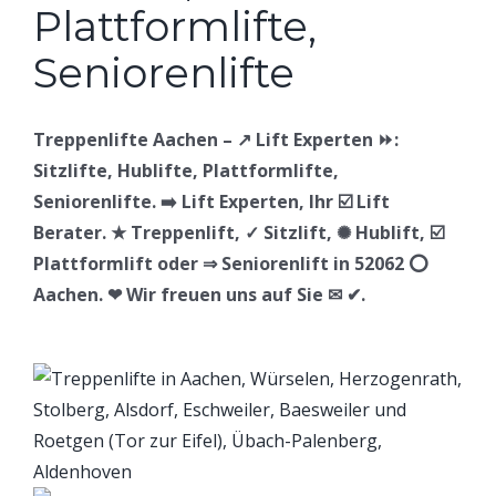
Treppenlifte Aachen – ↗️ Lift Experten ⏩:
Sitzlifte, Hublifte, Plattformlifte,
Seniorenlifte. ➡️ Lift Experten, Ihr ☑️ Lift
Berater. ★ Treppenlift, ✓ Sitzlift, ✺ Hublift, ☑️
Plattformlift oder ⇒ Seniorenlift in 52062 ⭕
Aachen. ❤ Wir freuen uns auf Sie ✉ ✔.