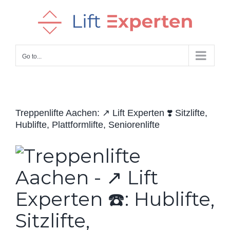
Skip
to
content
Go to...
Treppenlifte Aachen: ↗️ Lift Experten ❣️ Sitzlifte,
Hublifte, Plattformlifte, Seniorenlifte