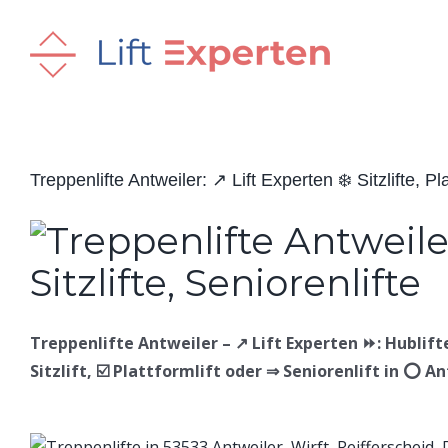
Skip
to
content
Treppenlifte Antweiler: ↗️ Lift Experten ❄️ Sitzlifte, Pla
Treppenlifte Antweiler – ↗️ Lift Experten ⏩: Hublifte,
Sitzlift, ☑️ Plattformlift oder ⇒ Seniorenlift in ⭕ A