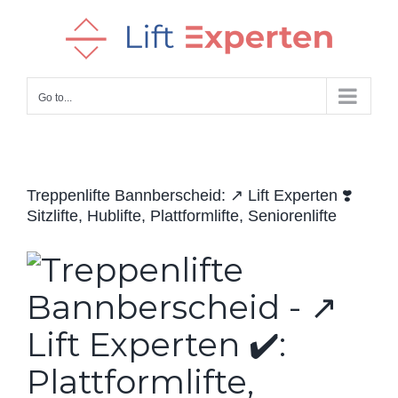
Skip
to
content
Go to...
Treppenlifte Bannberscheid: ↗️ Lift Experten ❣️
Sitzlifte, Hublifte, Plattformlifte, Seniorenlifte