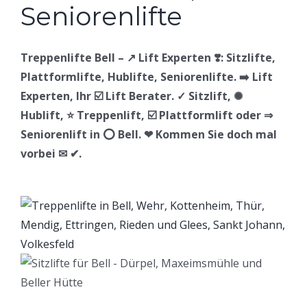
Treppenlifte Bell – ↗️ Lift Experten ❣️: Sitzlifte,
Plattformlifte, Hublifte, Seniorenlifte. ➡️ Lift
Experten, Ihr ☑️ Lift Berater. ✓ Sitzlift, ✺
Hublift, ⭐ Treppenlift, ☑️ Plattformlift oder ⇒
Seniorenlift in ⭕ Bell. ❤ Kommen Sie doch mal
vorbei ✉ ✔.