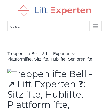
Skip
to
content
Go to...
Treppenlifte Bell: ↗️ Lift Experten ✨
Plattformlifte, Sitzlifte, Hublifte, Seniorenlifte