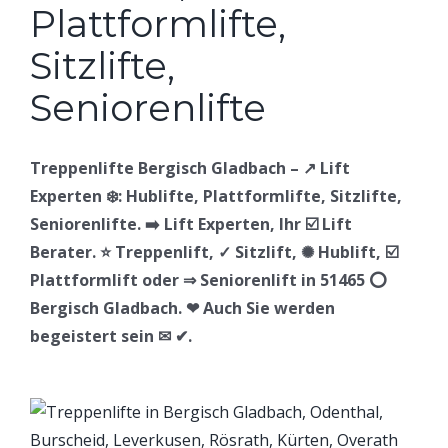
Treppenlifte Bergisch Gladbach – ↗️ Lift
Experten ❄️: Hublifte, Plattformlifte, Sitzlifte,
Seniorenlifte. ➡️ Lift Experten, Ihr ☑️ Lift
Berater. ⭐ Treppenlift, ✓ Sitzlift, ✺ Hublift, ☑️
Plattformlift oder ⇒ Seniorenlift in 51465 ⭕
Bergisch Gladbach. ❤ Auch Sie werden
begeistert sein ✉ ✔.