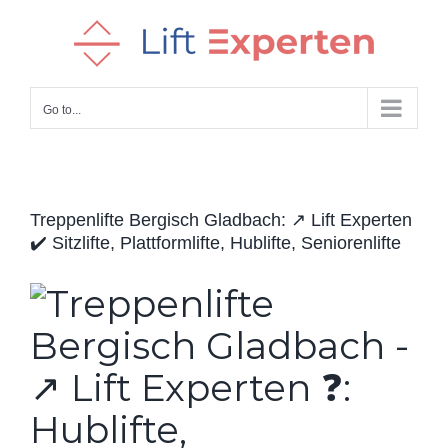
Skip
to
content
Go to...
Treppenlifte Bergisch Gladbach: ↗️ Lift Experten
✔️ Sitzlifte, Plattformlifte, Hublifte, Seniorenlifte