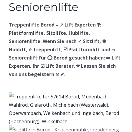
Treppenlifte Borod – ↗️ Lift Experten ❣️:
Plattformlifte, Sitzlifte, Hublifte,
Seniorenlifte. Wenn Sie nach ✓ Sitzlift, ✺
Hublift, ⭐ Treppenlift, ☑️ Plattformlift und ⇒
Seniorenlift für ⭕ Borod gesucht haben: ➡️ Lift
Experten, Ihr ☑️ Lift Berater. ❤ Lassen Sie sich
von uns begeistern ✉ ✔.