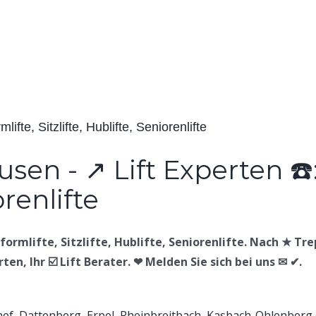
ifte, Sitzlifte, Hublifte, Seniorenlifte
ormlifte, Sitzlifte, Hublifte, Seniorenlifte. Nach ★ Trepp
en, Ihr ☑️ Lift Berater. ❤ Melden Sie sich bei uns ✉ ✔.