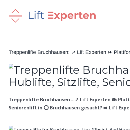
Skip
to
content
Treppenlifte Bruchhausen: ↗️ Lift Experten ⏩ Plattforml
Treppenlifte Bruchhausen – ↗️ Lift Experten ☎️: Plattf
Seniorenlift in ⭕ Bruchhausen gesucht? ➡️ Lift Expert