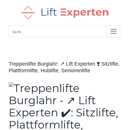
Skip
to
content
Go to...
Treppenlifte Burglahr: ↗️ Lift Experten ❣️ Sitzlifte,
Plattformlifte, Hublifte, Seniorenlifte