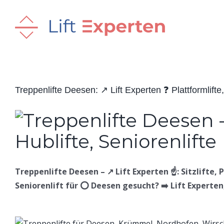
Skip
to
content
Treppenlifte Deesen: ↗️ Lift Experten ❓ Plattformlifte, 
Treppenlifte Deesen – ↗️ Lift Experten ☝️: Sitzlifte, 
Seniorenlift für ⭕ Deesen gesucht? ➡️ Lift Experten,