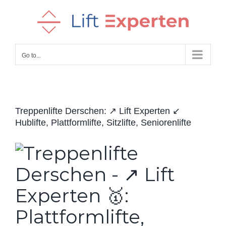
Skip
to
content
Go to...
Treppenlifte Derschen: ↗️ Lift Experten ↙️
Hublifte, Plattformlifte, Sitzlifte, Seniorenlifte