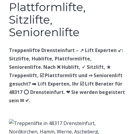
Treppenlifte Drensteinfurt – ↗️ Lift Experten ↙️:
Sitzlifte, Hublifte, Plattformlifte,
Seniorenlifte. Nach ❌ Hublift, ✓ Sitzlift, ★
Treppenlift, ☑️ Plattformlift und ⇒ Seniorenlift
gesucht? ➡️ Lift Experten, Ihr ☑️ Lift Berater für
48317 ⭕ Drensteinfurt. ❤ Sie werden begeistert
sein ✉ ✔.