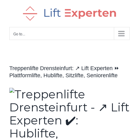
Skip
to
content
Go to...
Treppenlifte Drensteinfurt: ↗️ Lift Experten ⏩
Plattformlifte, Hublifte, Sitzlifte, Seniorenlifte