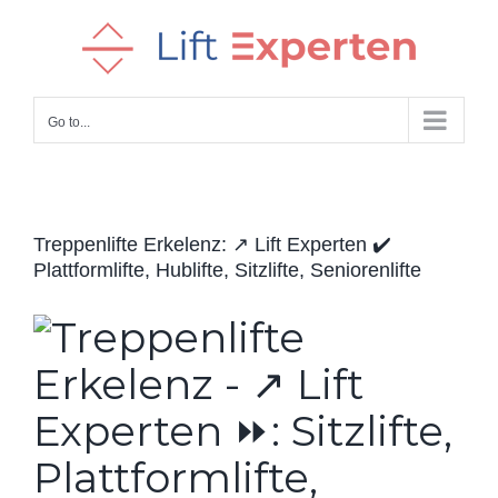
Skip
to
content
Go to...
Treppenlifte Erkelenz: ↗️ Lift Experten ✔️
Plattformlifte, Hublifte, Sitzlifte, Seniorenlifte