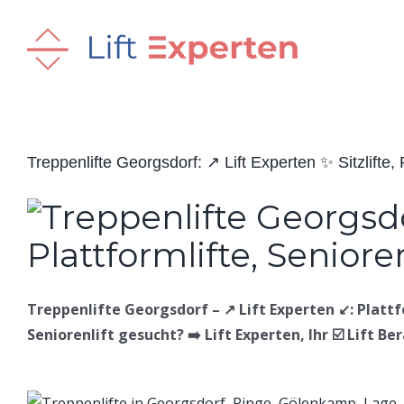
Skip
to
content
Treppenlifte Georgsdorf: ↗️ Lift Experten ✨ Sitzlifte, P
Treppenlifte Georgsdorf – ↗️ Lift Experten ↙️: Plattfo
Seniorenlift gesucht? ➡️ Lift Experten, Ihr ☑️ Lift B