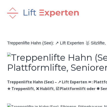
Skip
to
content
Treppenlifte Hahn (See): ↗️ Lift Experten 🥇 Sitzlifte, 
Treppenlifte Hahn (See) – ↗️ Lift Experten ⏩: Plattform
★ Treppenlift, ❌ Hublift, ☑️ Plattformlift oder ✹ Se