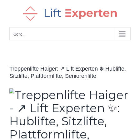
Skip
to
content
Go to...
Treppenlifte Haiger: ↗️ Lift Experten ❄️ Hublifte,
Sitzlifte, Plattformlifte, Seniorenlifte