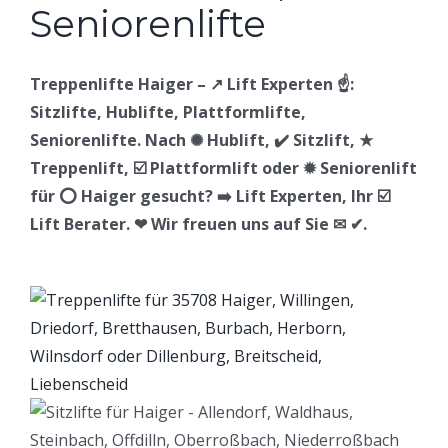
Treppenlifte Haiger – ↗️ Lift Experten ☝️:
Sitzlifte, Hublifte, Plattformlifte,
Seniorenlifte. Nach ✺ Hublift, ✔️ Sitzlift, ★
Treppenlift, ☑️ Plattformlift oder ✹ Seniorenlift
für ⭕ Haiger gesucht? ➡️ Lift Experten, Ihr ☑️
Lift Berater. ❤ Wir freuen uns auf Sie ✉ ✔.