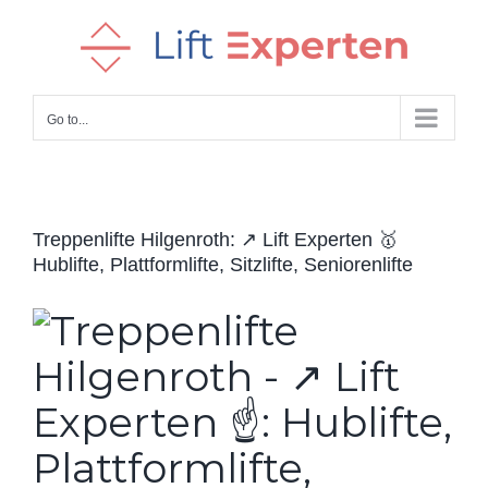
Skip
to
content
Go to...
Treppenlifte Hilgenroth: ↗️ Lift Experten 🥇
Hublifte, Plattformlifte, Sitzlifte, Seniorenlifte