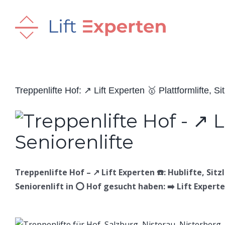
Skip
to
content
Treppenlifte Hof: ↗️ Lift Experten 🥇 Plattformlifte, Sit
Treppenlifte Hof – ↗️ Lift Experten ☎️: Hublifte, Sitz
Seniorenlift in ⭕ Hof gesucht haben: ➡️ Lift Experten