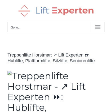
Skip
to
content
Go to...
Treppenlifte Horstmar: ↗️ Lift Experten ☎️
Hublifte, Plattformlifte, Sitzlifte, Seniorenlifte