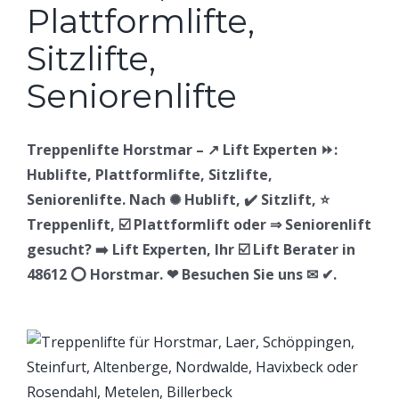
Treppenlifte Horstmar – ↗️ Lift Experten ⏩:
Hublifte, Plattformlifte, Sitzlifte,
Seniorenlifte. Nach ✺ Hublift, ✔️ Sitzlift, ⭐
Treppenlift, ☑️ Plattformlift oder ⇒ Seniorenlift
gesucht? ➡️ Lift Experten, Ihr ☑️ Lift Berater in
48612 ⭕ Horstmar. ❤ Besuchen Sie uns ✉ ✔.