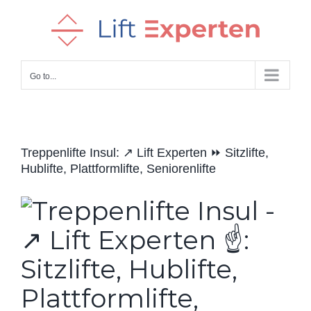
Skip
to
content
Go to...
Treppenlifte Insul: ↗️ Lift Experten ⏩ Sitzlifte,
Hublifte, Plattformlifte, Seniorenlifte