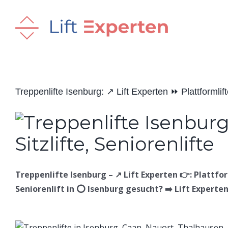
Skip
to
content
Treppenlifte Isenburg: ↗️ Lift Experten ⏩ Plattformlifte
Treppenlifte Isenburg – ↗️ Lift Experten 👉: Plattform
Seniorenlift in ⭕ Isenburg gesucht? ➡️ Lift Experten