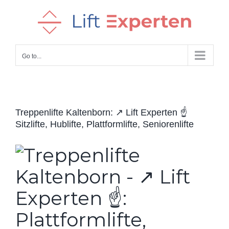
Skip
to
content
Go to...
Treppenlifte Kaltenborn: ↗️ Lift Experten ☝️
Sitzlifte, Hublifte, Plattformlifte, Seniorenlifte