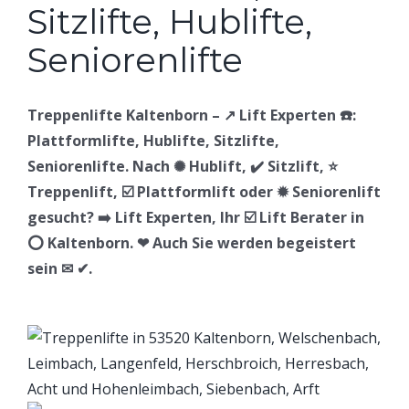
Treppenlifte Kaltenborn – ↗️ Lift Experten ☎️:
Plattformlifte, Hublifte, Sitzlifte,
Seniorenlifte. Nach ✺ Hublift, ✔️ Sitzlift, ⭐
Treppenlift, ☑️ Plattformlift oder ✹ Seniorenlift
gesucht? ➡️ Lift Experten, Ihr ☑️ Lift Berater in
⭕ Kaltenborn. ❤ Auch Sie werden begeistert
sein ✉ ✔.