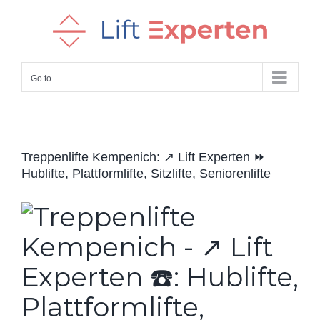
Skip
to
content
Go to...
Treppenlifte Kempenich: ↗️ Lift Experten ⏩
Hublifte, Plattformlifte, Sitzlifte, Seniorenlifte