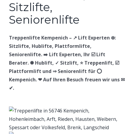
Treppenlifte Kempenich – ↗️ Lift Experten ❄️:
Sitzlifte, Hublifte, Plattformlifte,
Seniorenlifte. ➡️ Lift Experten, Ihr ☑️ Lift
Berater. ✺ Hublift, ✓ Sitzlift, ⭐ Treppenlift, ☑️
Plattformlift und ⇒ Seniorenlift für ⭕
Kempenich. ❤ Auf Ihren Besuch freuen wir uns ✉
✔.