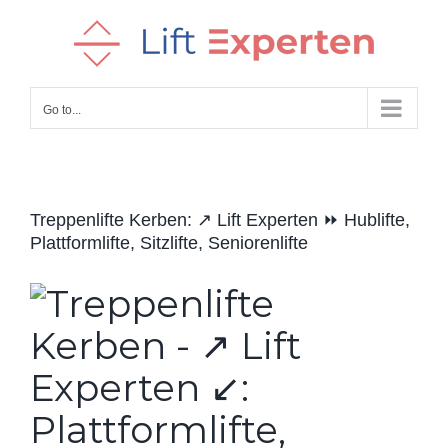
Skip
to
content
Go to...
Treppenlifte Kerben: ↗️ Lift Experten ⏩ Hublifte,
Plattformlifte, Sitzlifte, Seniorenlifte