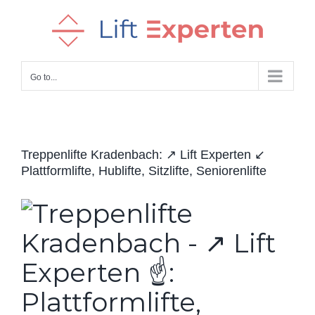
Skip
to
content
Go to...
Treppenlifte Kradenbach: ↗️ Lift Experten ↙️
Plattformlifte, Hublifte, Sitzlifte, Seniorenlifte