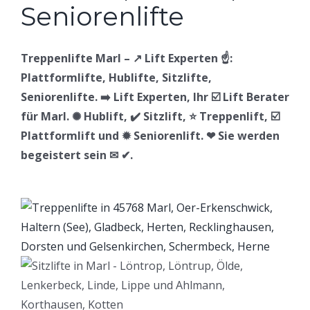
Treppenlifte Marl – ↗️ Lift Experten ☝️:
Plattformlifte, Hublifte, Sitzlifte,
Seniorenlifte. ➡️ Lift Experten, Ihr ☑️ Lift Berater
für Marl. ✺ Hublift, ✔️ Sitzlift, ⭐ Treppenlift, ☑️
Plattformlift und ✹ Seniorenlift. ❤ Sie werden
begeistert sein ✉ ✔.