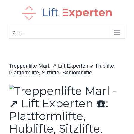
Skip
to
content
Go to...
Treppenlifte Marl: ↗️ Lift Experten ↙️ Hublifte,
Plattformlifte, Sitzlifte, Seniorenlifte