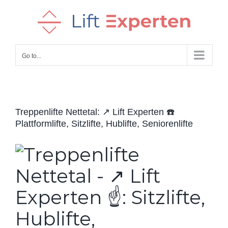
Skip
to
content
Go to...
Treppenlifte Nettetal: ↗️ Lift Experten ☎️
Plattformlifte, Sitzlifte, Hublifte, Seniorenlifte