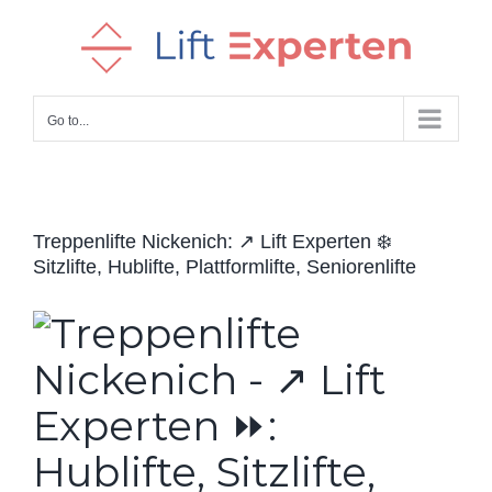
Skip
to
content
Go to...
Treppenlifte Nickenich: ↗️ Lift Experten ❄️
Sitzlifte, Hublifte, Plattformlifte, Seniorenlifte