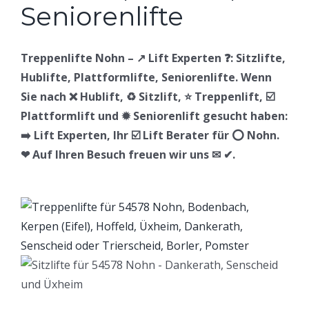
Treppenlifte Nohn – ↗️ Lift Experten ❓: Sitzlifte,
Hublifte, Plattformlifte, Seniorenlifte. Wenn
Sie nach ❌ Hublift, ♻ Sitzlift, ⭐ Treppenlift, ☑️
Plattformlift und ✹ Seniorenlift gesucht haben:
➡️ Lift Experten, Ihr ☑️ Lift Berater für ⭕ Nohn.
❤ Auf Ihren Besuch freuen wir uns ✉ ✔.