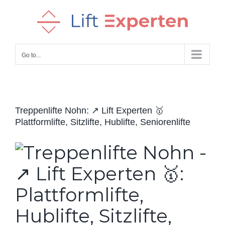
Skip
to
content
Go to...
Treppenlifte Nohn: ↗️ Lift Experten 🥇
Plattformlifte, Sitzlifte, Hublifte, Seniorenlifte