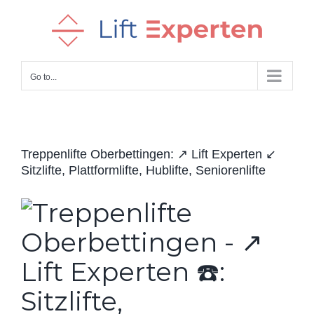
Skip
to
content
Go to...
Treppenlifte Oberbettingen: ↗️ Lift Experten ↙️
Sitzlifte, Plattformlifte, Hublifte, Seniorenlifte