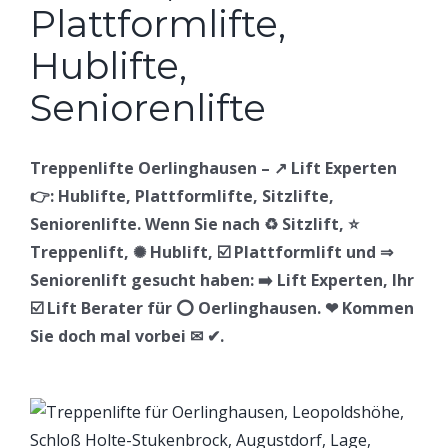
Treppenlifte Oerlinghausen – ↗️ Lift Experten
👉: Hublifte, Plattformlifte, Sitzlifte,
Seniorenlifte. Wenn Sie nach ♻ Sitzlift, ⭐
Treppenlift, ✺ Hublift, ☑️ Plattformlift und ⇒
Seniorenlift gesucht haben: ➡️ Lift Experten, Ihr
☑️ Lift Berater für ⭕ Oerlinghausen. ❤ Kommen
Sie doch mal vorbei ✉ ✔.