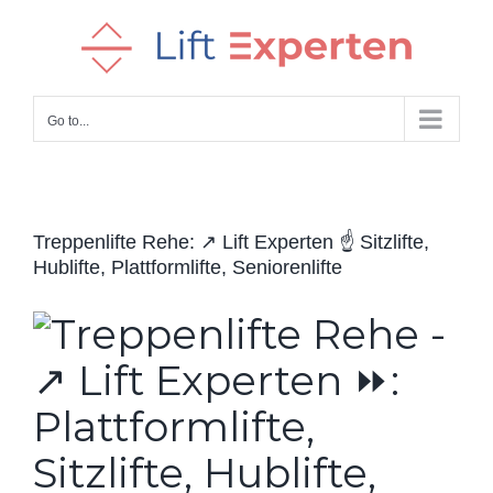
Skip
to
content
Go to...
Treppenlifte Rehe: ↗️ Lift Experten ☝️ Sitzlifte,
Hublifte, Plattformlifte, Seniorenlifte