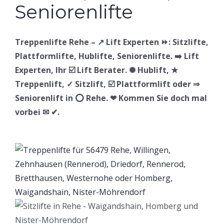
Treppenlifte Rehe – ↗️ Lift Experten ⏩: Sitzlifte,
Plattformlifte, Hublifte, Seniorenlifte. ➡️ Lift
Experten, Ihr ☑️ Lift Berater. ✺ Hublift, ★
Treppenlift, ✓ Sitzlift, ☑️ Plattformlift oder ⇒
Seniorenlift in ⭕ Rehe. ❤ Kommen Sie doch mal
vorbei ✉ ✔.