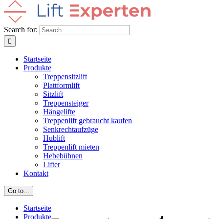
Search for:
Startseite
Produkte
Treppensitzlift
Plattformlift
Sitzlift
Treppensteiger
Hängelifte
Treppenlift gebraucht kaufen
Senkrechtaufzüge
Hublift
Treppenlift mieten
Hebebühnen
Lifter
Kontakt
Go to...
Startseite
Produkte