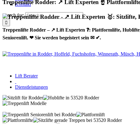
Treppenlifte Rodder: ↗️ Lift Experten ☝️ Plattformlifte, 
Kontakt
Search for:
Treppenlifte Rodder – ↗️ Lift Experten ❓: Plattformlifte, Hublifte, 
Seniorenlift. ❤ Sie werden begeistert sein ✉ ✔.
Lift Berater
Dienstleistungen