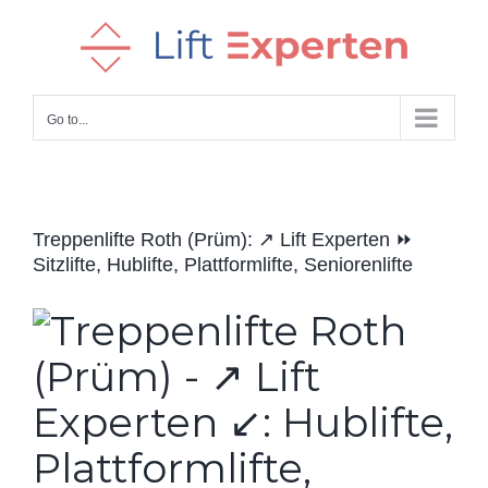
Skip
to
content
Go to...
Treppenlifte Roth (Prüm): ↗️ Lift Experten ⏩
Sitzlifte, Hublifte, Plattformlifte, Seniorenlifte