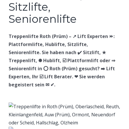
Treppenlifte Roth (Prüm) – ↗️ Lift Experten ⏩:
Plattformlifte, Hublifte, Sitzlifte,
Seniorenlifte. Sie haben nach ✔️ Sitzlift, ★
Treppenlift, ✺ Hublift, ☑️ Plattformlift oder ⇒
Seniorenlift in ⭕ Roth (Prüm) gesucht? ➡️ Lift
Experten, Ihr ☑️ Lift Berater. ❤ Sie werden
begeistert sein ✉ ✔.