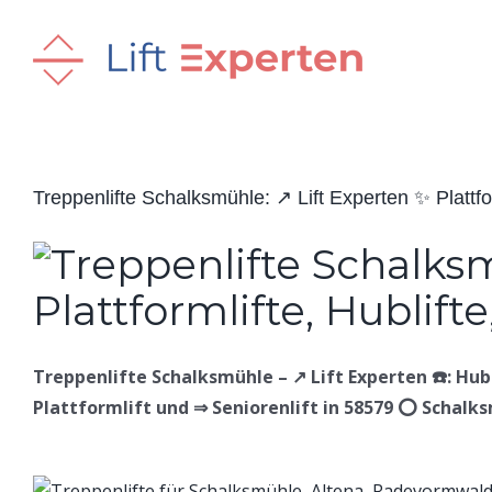
Skip
to
content
Treppenlifte Schalksmühle: ↗️ Lift Experten ✨ Plattforml
Treppenlifte Schalksmühle – ↗️ Lift Experten ☎️: Hubli
Plattformlift und ⇒ Seniorenlift in 58579 ⭕ Schalksm