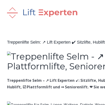
Skip
to
content
Treppenlifte Selm: ↗️ Lift Experten ✔️ Sitzlifte, Hublift
Treppenlifte Selm – ↗️ Lift Experten ↙️: Sitzlifte, Hub
Hublift, ☑️ Plattformlift und ⇒ Seniorenlift. ❤ Sie 