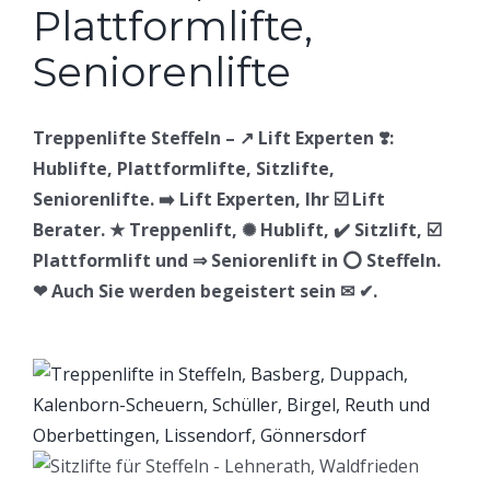
Treppenlifte Steffeln – ↗️ Lift Experten ❣️:
Hublifte, Plattformlifte, Sitzlifte,
Seniorenlifte. ➡️ Lift Experten, Ihr ☑️ Lift
Berater. ★ Treppenlift, ✺ Hublift, ✔️ Sitzlift, ☑️
Plattformlift und ⇒ Seniorenlift in ⭕ Steffeln.
❤ Auch Sie werden begeistert sein ✉ ✔.