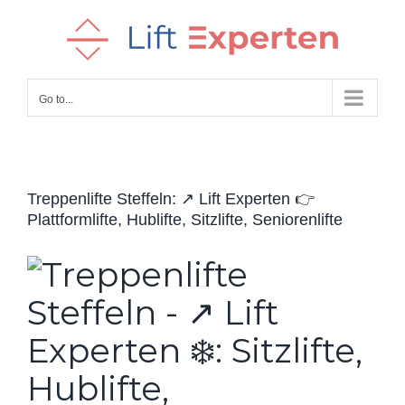
Skip
to
content
Go to...
Treppenlifte Steffeln: ↗️ Lift Experten 👉
Plattformlifte, Hublifte, Sitzlifte, Seniorenlifte