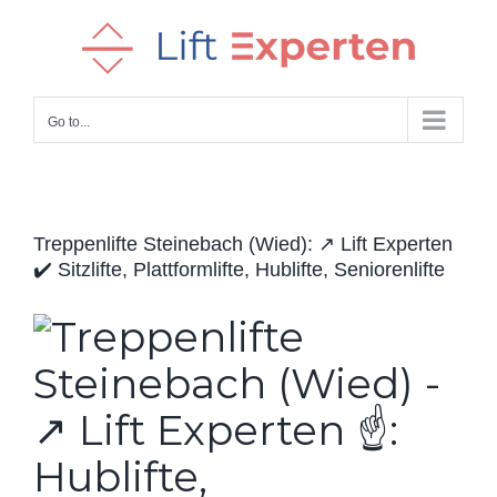
Skip
to
content
Go to...
Treppenlifte Steinebach (Wied): ↗️ Lift Experten
✔️ Sitzlifte, Plattformlifte, Hublifte, Seniorenlifte