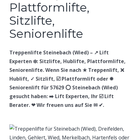
Treppenlifte Steinebach (Wied) – ↗️ Lift
Experten ❄️: Sitzlifte, Hublifte, Plattformlifte,
Seniorenlifte. Wenn Sie nach ★ Treppenlift, ❌
Hublift, ✓ Sitzlift, ☑️ Plattformlift oder ✹
Seniorenlift für 57629 ⭕ Steinebach (Wied)
gesucht haben: ➡️ Lift Experten, Ihr ☑️ Lift
Berater. ❤ Wir freuen uns auf Sie ✉ ✔.