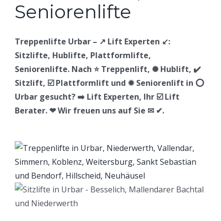
Treppenlifte Urbar – ↗️ Lift Experten ↙️:
Sitzlifte, Hublifte, Plattformlifte,
Seniorenlifte. Nach ⭐ Treppenlift, ✺ Hublift, ✔️
Sitzlift, ☑️ Plattformlift und ✹ Seniorenlift in ⭕
Urbar gesucht? ➡️ Lift Experten, Ihr ☑️ Lift
Berater. ❤ Wir freuen uns auf Sie ✉ ✔.