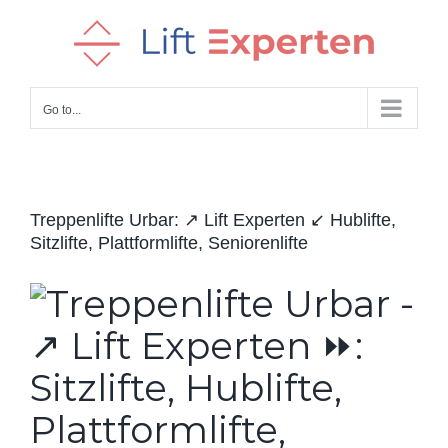
Skip
to
content
Go to...
Treppenlifte Urbar: ↗️ Lift Experten ↙️ Hublifte,
Sitzlifte, Plattformlifte, Seniorenlifte