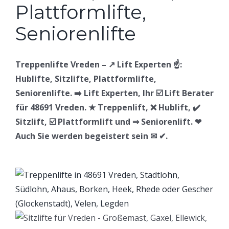
Treppenlifte Vreden – ↗️ Lift Experten ☝️:
Hublifte, Sitzlifte, Plattformlifte,
Seniorenlifte. ➡️ Lift Experten, Ihr ☑️ Lift Berater
für 48691 Vreden. ★ Treppenlift, ❌ Hublift, ✔️
Sitzlift, ☑️ Plattformlift und ⇒ Seniorenlift. ❤
Auch Sie werden begeistert sein ✉ ✔.