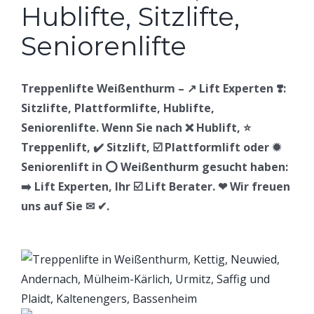
Treppenlifte Weißenthurm – ↗️ Lift Experten ❣️:
Sitzlifte, Plattformlifte, Hublifte,
Seniorenlifte. Wenn Sie nach ❌ Hublift, ⭐
Treppenlift, ✔️ Sitzlift, ☑️ Plattformlift oder ✹
Seniorenlift in ⭕ Weißenthurm gesucht haben:
➡️ Lift Experten, Ihr ☑️ Lift Berater. ❤ Wir freuen
uns auf Sie ✉ ✔.