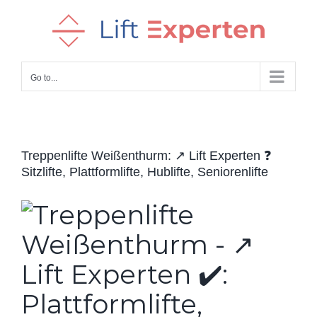
Skip
to
content
Go to...
Treppenlifte Weißenthurm: ↗️ Lift Experten ❓
Sitzlifte, Plattformlifte, Hublifte, Seniorenlifte