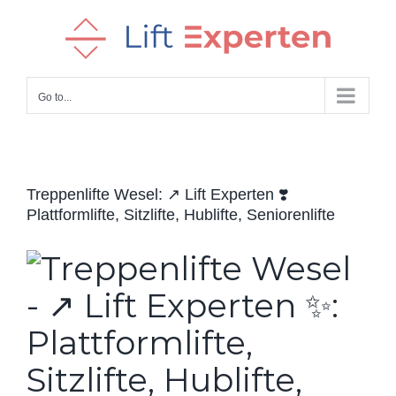
Skip
to
content
Go to...
Treppenlifte Wesel: ↗️ Lift Experten ❣️
Plattformlifte, Sitzlifte, Hublifte, Seniorenlifte