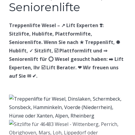
Treppenlifte Wesel – ↗️ Lift Experten ❣️:
Sitzlifte, Hublifte, Plattformlifte,
Seniorenlifte. Wenn Sie nach ★ Treppenlift, ✺
Hublift, ✓ Sitzlift, ☑️ Plattformlift und ⇒
Seniorenlift für ⭕ Wesel gesucht haben: ➡️ Lift
Experten, Ihr ☑️ Lift Berater. ❤ Wir freuen uns
auf Sie ✉ ✔.