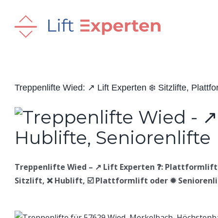
Skip
to
content
Treppenlifte Wied: ↗️ Lift Experten ❄️ Sitzlifte, Plattfo
Treppenlifte Wied – ↗️ Lift Experten ❓: Plattformlifte
Sitzlift, ❌ Hublift, ☑️ Plattformlift oder ✹ Seniorenl