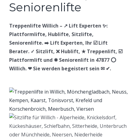
Treppenlifte Willich – ↗️ Lift Experten ✨:
Plattformlifte, Hublifte, Sitzlifte,
Seniorenlifte. ➡️ Lift Experten, Ihr ☑️ Lift
Berater. ✓ Sitzlift, ❌ Hublift, ★ Treppenlift, ☑️
Plattformlift und ✹ Seniorenlift in 47877 ⭕
Willich. ❤ Sie werden begeistert sein ✉ ✔.