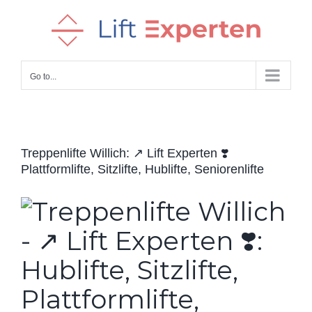
Skip
to
content
Go to...
Treppenlifte Willich: ↗️ Lift Experten ❣️
Plattformlifte, Sitzlifte, Hublifte, Seniorenlifte