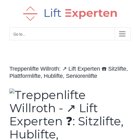
Skip
to
content
Go to...
Treppenlifte Willroth: ↗️ Lift Experten ☎️ Sitzlifte,
Plattformlifte, Hublifte, Seniorenlifte