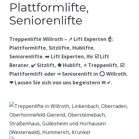
Treppenlifte Willroth – ↗️ Lift Experten ☝️:
Plattformlifte, Sitzlifte, Hublifte,
Seniorenlifte. ➡️ Lift Experten, Ihr ☑️ Lift
Berater. ✔️ Sitzlift, ✺ Hublift, ⭐ Treppenlift, ☑️
Plattformlift oder ⇒ Seniorenlift in ⭕ Willroth.
❤ Lassen Sie sich von uns begeistern ✉ ✔.