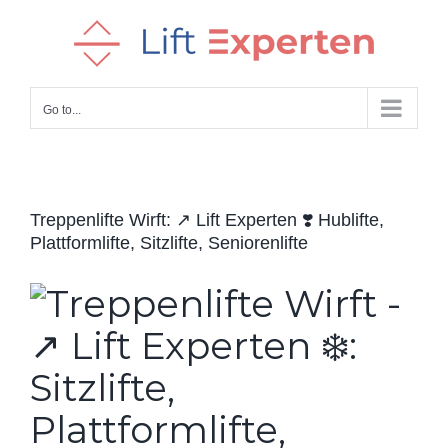
Skip
to
content
Go to...
Treppenlifte Wirft: ↗️ Lift Experten ❣️ Hublifte,
Plattformlifte, Sitzlifte, Seniorenlifte