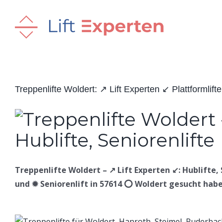
Skip
to
content
Treppenlifte Woldert: ↗️ Lift Experten ↙️ Plattformlifte,
Treppenlifte Woldert – ↗️ Lift Experten ↙️: Hublifte, 
und ✹ Seniorenlift in 57614 ⭕ Woldert gesucht haben: