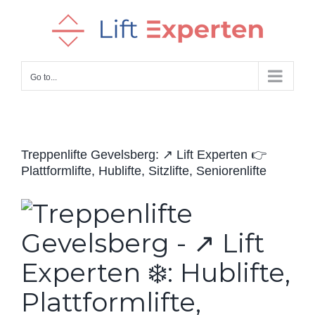
Skip
to
content
Go to...
Treppenlifte Gevelsberg: ↗️ Lift Experten 👉
Plattformlifte, Hublifte, Sitzlifte, Seniorenlifte