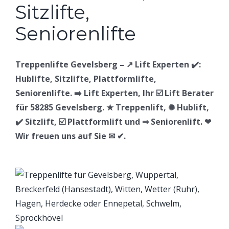
Treppenlifte Gevelsberg – ↗️ Lift Experten ✔️:
Hublifte, Sitzlifte, Plattformlifte,
Seniorenlifte. ➡️ Lift Experten, Ihr ☑️ Lift Berater
für 58285 Gevelsberg. ★ Treppenlift, ✺ Hublift,
✔️ Sitzlift, ☑️ Plattformlift und ⇒ Seniorenlift. ❤
Wir freuen uns auf Sie ✉ ✔.