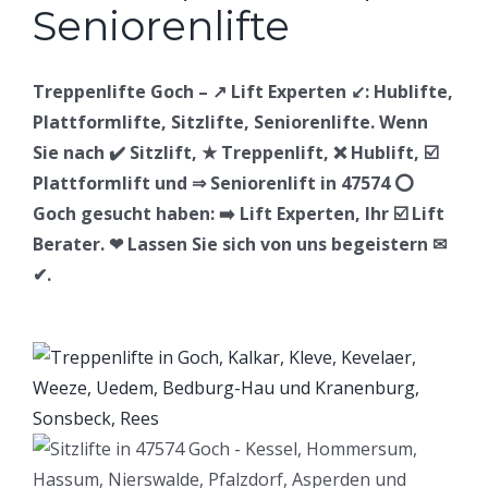
Treppenlifte Goch – ↗️ Lift Experten ↙️: Hublifte,
Plattformlifte, Sitzlifte, Seniorenlifte. Wenn
Sie nach ✔️ Sitzlift, ★ Treppenlift, ❌ Hublift, ☑️
Plattformlift und ⇒ Seniorenlift in 47574 ⭕
Goch gesucht haben: ➡️ Lift Experten, Ihr ☑️ Lift
Berater. ❤ Lassen Sie sich von uns begeistern ✉
✔.