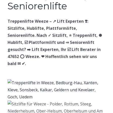
Treppenlifte Weeze – ↗️ Lift Experten ❣️:
Sitzlifte, Hublifte, Plattformlifte,
Seniorenlifte. Nach ✓ Sitzlift, ⭐ Treppenlift, ✺
Hublift, ☑️ Plattformlift und ⇒ Seniorenlift
gesucht? ➡️ Lift Experten, Ihr ☑️ Lift Berater in
47652 ⭕ Weeze. ❤ Hoffentlich sehen wir uns
bald ✉ ✔.