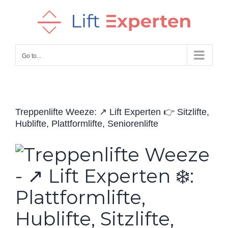
Skip
to
content
Go to...
Treppenlifte Weeze: ↗️ Lift Experten 👉 Sitzlifte,
Hublifte, Plattformlifte, Seniorenlifte