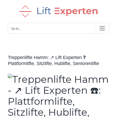
Skip
to
content
Go to...
Treppenlifte Hamm: ↗️ Lift Experten ❓
Plattformlifte, Sitzlifte, Hublifte, Seniorenlifte